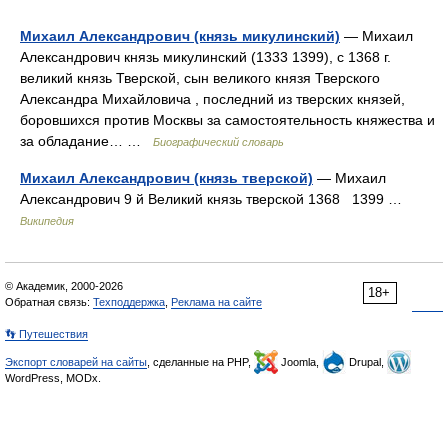
Михаил Александрович (князь микулинский)
— Михаил
Александрович князь микулинский (1333 1399), с 1368 г.
великий князь Тверской, сын великого князя Тверского
Александра Михайловича , последний из тверских князей,
боровшихся против Москвы за самостоятельность княжества и
за обладание… …
Биографический словарь
Михаил Александрович (князь тверской)
— Михаил
Александрович 9 й Великий князь тверской 1368 1399 …
Википедия
© Академик, 2000-2026
18+
Обратная связь:
Техподдержка
,
Реклама на сайте
👣 Путешествия
Экспорт словарей на сайты
, сделанные на PHP,
Joomla,
Drupal,
WordPress, MODx.