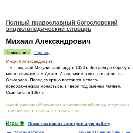
Полный православный богословский
энциклопедический словарь
Михаил Александрович
Толкование
Перевод
Михаил Александрович
– кн. тверской-Микулинский, род. в 1333 г. Вел долгую борьбу с
московским князем Дмитр. Ивановичем в союзе с литов. кн.
Ольгердом. Перед смертию постригся в спасо-
преображенском монастыре, в Твери под именем Матвея.
Скончался в 1357 г.
Полный православный богословский энциклопедический словарь. В двух томах.
- Спб.: Изд-во П. П. Сойкина
.
П. П. Сойкин
.
1913
.
Игры ⚽
Поможем решить контрольную работу
Михаил Рогоза
Михаил Всеволодович